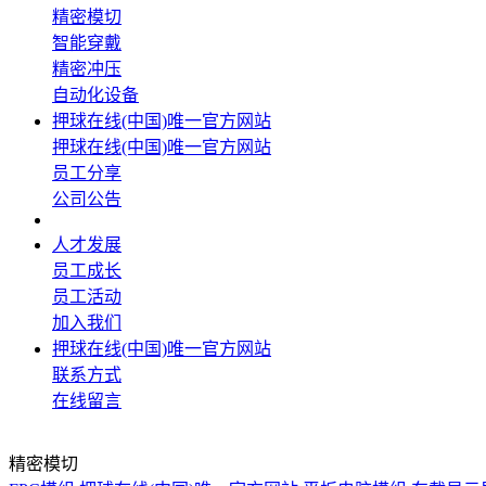
精密模切
智能穿戴
精密冲压
自动化设备
押球在线(中国)唯一官方网站
押球在线(中国)唯一官方网站
员工分享
公司公告
人才发展
员工成长
员工活动
加入我们
押球在线(中国)唯一官方网站
联系方式
在线留言
精密模切