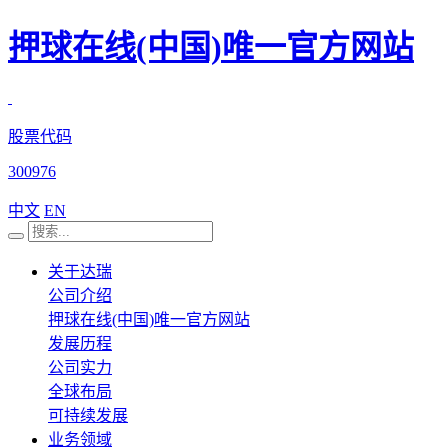
押球在线(中国)唯一官方网站
股票代码
300976
中文
EN
关于达瑞
公司介绍
押球在线(中国)唯一官方网站
发展历程
公司实力
全球布局
可持续发展
业务领域