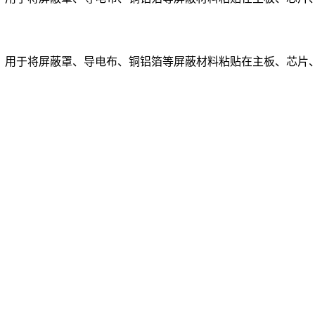
定：用于将屏蔽罩、导电布、铜铝箔等屏蔽材料粘贴在主板、芯片