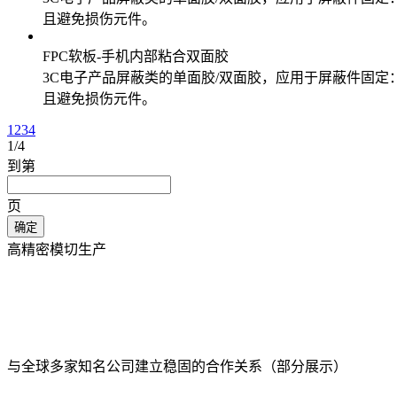
且避免损伤元件。
FPC软板-手机内部粘合双面胶
3C电子产品屏蔽类的单面胶/双面胶，应用于屏蔽件固
且避免损伤元件。
1
2
3
4
1
/4
到第
页
确定
高精密模切生产
与全球多家知名公司建立稳固的合作关系
（部分展示）